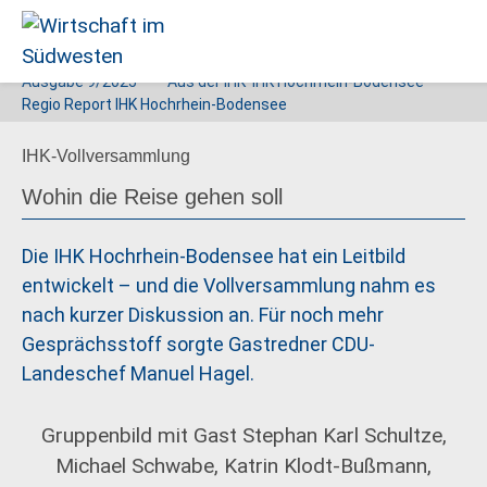
Ausgabe
9/2025
Aus der IHK
IHK Hochrhein-Bodensee
Wirtschaft
Regio Report IHK Hochrhein-Bodensee
im
IHK-Vollversammlung
Südwesten
Wohin die Reise gehen soll
Die IHK Hochrhein-Bodensee hat ein Leitbild
entwickelt – und die Vollversammlung nahm es
nach kurzer Diskussion an. Für noch mehr
Gesprächsstoff sorgte Gastredner CDU-
Landeschef Manuel Hagel.
Gruppenbild mit Gast Stephan Karl Schultze,
Michael Schwabe, Katrin Klodt-Bußmann,