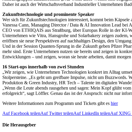
Daher ist auch der Wirtschaftsverband Industrieller Unternehmen Ba
Zukunftstechnologie und prominente Speaker
Wer sich für Zukunftstechnologien interessiert, kommt beim Käpsele a
Vanessa Cann, Managing Director / Data & AI Innovation Lead bei 
CEO von ETHIQAIS aus Straßburg, über Europas Rolle in der KI-Welt
Unternehmen wie Vitra, Hansgrohe und Solarbakery zeigen zudem, wie N
eröffnen sie neue Perspektiven auf nachhaltiges Design, den Umgang
Und in der Session Quanten-Sprung in die Zukunft geben Pfizer Ph
mehr sind. Erste Unternehmen nutzen sie bereits und zeigen in konkret
Entwicklungen – und zeigen, woran sie heute arbeiten, damit morgen
16 Start-ups innerhalb von zwei Stunden
„Wir zeigen, wie Unternehmen Technologien konkret im Alltag umsetz
Stolpersteine. „Es geht um greifbare Impulse, nicht um Buzzwords. W
Produktion & Green Industry, HR Tech – Talente im digitalen Wandel,
„Wenn die Leute abends rausgehen und sagen: Mein Kopf glüht vom 
erfolgreich“, sagt Löffler. Genau das ist der Anspruch: nicht nur inf
Weitere Informationen zum Programm und Tickets gibt es
hier
Auf Facebook teilen
Auf Twitter teilen
Auf LinkedIn teilen
Auf XING t
Die Herausgeber