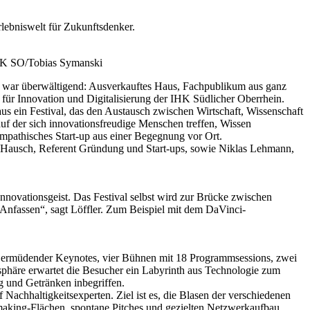
rlebniswelt für Zukunftsdenker.
 IHK SO/Tobias Symanski
024 war überwältigend: Ausverkauftes Haus, Fachpublikum aus ganz
für Innovation und Digitalisierung der IHK Südlicher Oberrhein.
s ein Festival, das den Austausch zwischen Wirtschaft, Wissenschaft
auf der sich innovationsfreudige Menschen treffen, Wissen
ympathisches Start-up aus einer Begegnung vor Ort.
 Hausch, Referent Gründung und Start-ups, sowie Niklas Lehmann,
novationsgeist. Das Festival selbst wird zur Brücke zwischen
 Anfassen“, sagt Löffler. Zum Beispiel mit dem DaVinci-
tt ermüdender Keynotes, vier Bühnen mit 18 Programmsessions, zwei
phäre erwartet die Besucher ein Labyrinth aus Technologie zum
 und Getränken inbegriffen.
 Nachhaltigkeitsexperten. Ziel ist es, die Blasen der verschiedenen
hmaking-Flächen, spontane Pitches und gezielten Netzwerkaufbau.