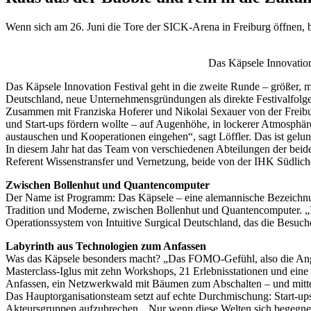
Wenn sich am 26. Juni die Tore der SICK-Arena in Freiburg öffnen, be
Das Käpsele Innovation
Das Käpsele Innovation Festival geht in die zweite Runde – größer, 
Deutschland, neue Unternehmensgründungen als direkte Festivalfolge.
Zusammen mit Franziska Hoferer und Nikolai Sexauer von der Freibur
und Start-ups fördern wollte – auf Augenhöhe, in lockerer Atmosphäre
austauschen und Kooperationen eingehen“, sagt Löffler. Das ist gelu
In diesem Jahr hat das Team von verschiedenen Abteilungen der bei
Referent Wissenstransfer und Vernetzung, beide von der IHK Südlich
Zwischen Bollenhut und Quantencomputer
Der Name ist Programm: Das Käpsele – eine alemannische Bezeichnung
Tradition und Moderne, zwischen Bollenhut und Quantencomputer. „Inn
Operationssystem von Intuitive Surgical Deutschland, das die Besuche
Labyrinth aus Technologien zum Anfassen
Was das Käpsele besonders macht? „Das FOMO-Gefühl, also die Angst,
Masterclass-Iglus mit zehn Workshops, 21 Erlebnisstationen und ein
Anfassen, ein Netzwerkwald mit Bäumen zum Abschalten – und mitte
Das Hauptorganisationsteam setzt auf echte Durchmischung: Start-ups t
Akteursgruppen aufzubrechen. „Nur wenn diese Welten sich begegnen,