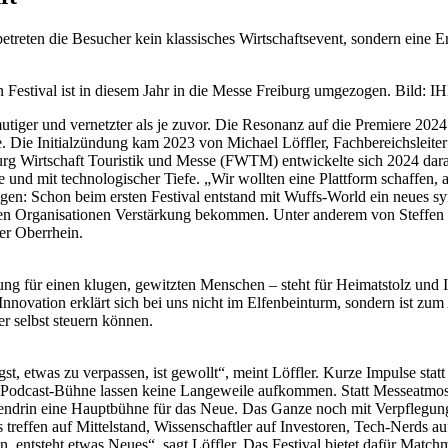
treten die Besucher kein klassisches Wirtschaftsevent, sondern eine E
 Festival ist in diesem Jahr in die Messe Freiburg umgezogen. Bild:
mutiger und vernetzter als je zuvor. Die Resonanz auf die Premiere 2
 Die Initialzündung kam 2023 von Michael Löffler, Fachbereichsleiter 
g Wirtschaft Touristik und Messe (FWTM) entwickelte sich 2024 darau
 und mit technologischer Tiefe. „Wir wollten eine Plattform schaffen, 
ngen: Schon beim ersten Festival entstand mit Wuffs-World ein neues s
den Organisationen Verstärkung bekommen. Unter anderem von Steffen
er Oberrhein.
 für einen klugen, gewitzten Menschen – steht für Heimatstolz und In
ovation erklärt sich bei uns nicht im Elfenbeinturm, sondern ist zum
r selbst steuern können.
 etwas zu verpassen, ist gewollt“, meint Löffler. Kurze Impulse sta
e Podcast-Bühne lassen keine Langeweile aufkommen. Statt Messeatmos
ndrin eine Hauptbühne für das Neue. Das Ganze noch mit Verpflegung
reffen auf Mittelstand, Wissenschaftler auf Investoren, Tech-Nerds auf
 entsteht etwas Neues“, sagt Löffler. Das Festival bietet dafür Matc