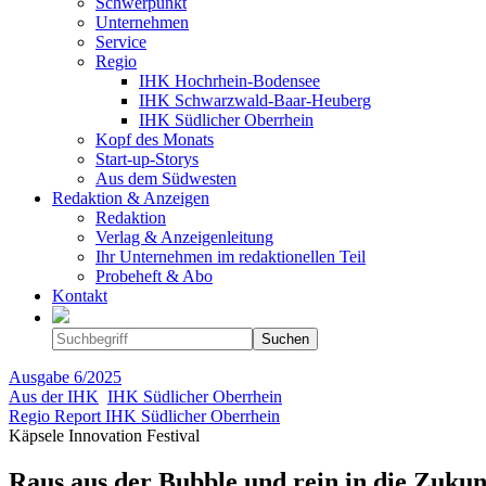
Schwerpunkt
Unternehmen
Service
Regio
IHK Hochrhein-Bodensee
IHK Schwarzwald-Baar-Heuberg
IHK Südlicher Oberrhein
Kopf des Monats
Start-up-Storys
Aus dem Südwesten
Redaktion & Anzeigen
Redaktion
Verlag & Anzeigenleitung
Ihr Unternehmen im redaktionellen Teil
Probeheft & Abo
Kontakt
Ausgabe
6/2025
Aus der IHK
IHK Südlicher Oberrhein
Regio Report IHK Südlicher Oberrhein
Käpsele Innovation Festival
Raus aus der ­Bubble und rein in die Zukun