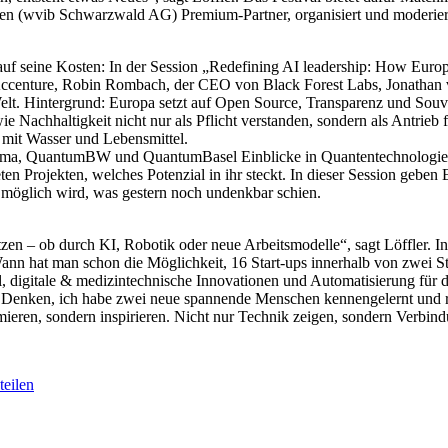
den (wvib Schwarzwald AG) Premium-Partner, organisiert und moderier
uf seine Kosten: In der Session „Redefining AI leadership: How Europe
Accenture, Robin Rombach, der CEO von Black Forest Labs, Jonathan v
. Hintergrund: Europa setzt auf Open Source, Transparenz und Souve
achhaltigkeit nicht nur als Pflicht verstanden, sondern als Antrieb fü
 mit Wasser und Lebensmittel.
arma, QuantumBW und QuantumBasel Einblicke in Quantentechnologie u
en Projekten, welches Potenzial in ihr steckt. In dieser Session geben 
 möglich wird, was gestern noch undenkbar schien.
en – ob durch KI, Robotik oder neue Arbeitsmodelle“, sagt Löffler. I
ann hat man schon die Möglichkeit, 16 Start-ups innerhalb von zwei St
 digitale & medizintechnische Innovationen und Automatisierung für d
Denken, ich habe zwei neue spannende Menschen kennengelernt und r
ormieren, sondern inspirieren. Nicht nur Technik zeigen, sondern Verbi
eilen