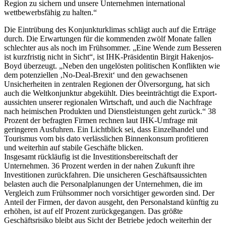
Region zu sichern und unsere Unternehmen international
wettbewerbsfähig zu halten.“
Die Eintrübung des Konjunkturklimas schlägt auch auf die Erträge
durch. Die Erwartungen für die kommenden zwölf Monate fallen
schlechter aus als noch im Frühsommer. „Eine Wende zum Besseren
ist kurzfristig nicht in Sicht“, ist IHK-Präsidentin Birgit Hakenjos-
Boyd überzeugt. „Neben den ungelösten politischen Konflikten wie
dem potenziellen ‚No-Deal-Brexit‘ und den gewachsenen
Unsicherheiten in zentralen Regionen der Ölversorgung, hat sich
auch die Weltkonjunktur abgekühlt. Dies beeinträchtigt die Export­
aussichten unserer regionalen Wirtschaft, und auch die Nachfrage
nach heimischen Produkten und Dienstleistungen geht zurück.“ 38
Prozent der befragten Firmen rechnen laut IHK-Umfrage mit
geringeren Ausfuhren. Ein Lichtblick sei, dass Einzelhandel und
Tourismus vom bis dato verlässlichen Binnenkonsum profitieren
und weiterhin auf stabile Geschäfte blicken.
Insgesamt rückläufig ist die Investitionsbereitschaft der
Unternehmen. 36 Prozent werden in der nahen Zukunft ihre
Investitionen zurückfahren. Die unsicheren Geschäftsaussichten
belasten auch die Personalplanungen der Unternehmen, die im
Vergleich zum Frühsommer noch vorsichtiger geworden sind. Der
Anteil der Firmen, der davon ausgeht, den Personalstand künftig zu
erhöhen, ist auf elf Prozent zurückgegangen. Das größte
Geschäftsrisiko bleibt aus Sicht der Betriebe jedoch weiterhin der