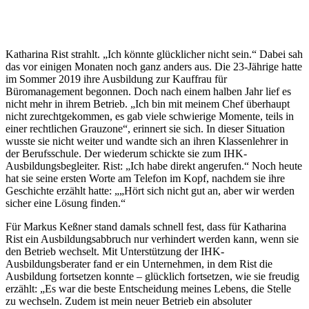
Katharina Rist strahlt. „Ich könnte glücklicher nicht sein.“ Dabei sah
das vor einigen Monaten noch ganz anders aus. Die 23-Jährige hatte
im Sommer 2019 ihre Ausbildung zur Kauffrau für
Büromanagement begonnen. Doch nach einem halben Jahr lief es
nicht mehr in ihrem Betrieb. „Ich bin mit meinem Chef überhaupt
nicht zurechtgekommen, es gab viele schwierige Momente, teils in
einer rechtlichen Grauzone“, erinnert sie sich. In dieser Situation
wusste sie nicht weiter und wandte sich an ihren Klassenlehrer in
der Berufsschule. Der wiederum schickte sie zum IHK-
Ausbildungsbegleiter. Rist: „Ich habe direkt angerufen.“ Noch heute
hat sie seine ersten Worte am Telefon im Kopf, nachdem sie ihre
Geschichte erzählt hatte: „„Hört sich nicht gut an, aber wir werden
sicher eine Lösung finden.“
Für Markus Keßner stand damals schnell fest, dass für Katharina
Rist ein Ausbildungsabbruch nur verhindert werden kann, wenn sie
den Betrieb wechselt. Mit Unterstützung der IHK-
Ausbildungsberater fand er ein Unternehmen, in dem Rist die
Ausbildung fortsetzen konnte – glücklich fortsetzen, wie sie freudig
erzählt: „Es war die beste Entscheidung meines Lebens, die Stelle
zu wechseln. Zudem ist mein neuer Betrieb ein absoluter