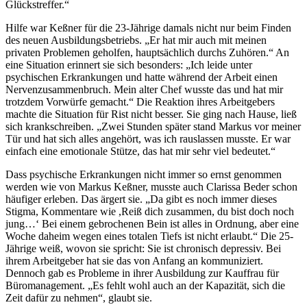
Glückstreffer.“
Hilfe war Keßner für die 23-Jährige damals nicht nur beim Finden
des neuen Ausbildungsbetriebs. „Er hat mir auch mit meinen
privaten Problemen geholfen, hauptsächlich durchs Zuhören.“ An
eine Situation erinnert sie sich besonders: „Ich leide unter
psychischen Erkrankungen und hatte während der Arbeit einen
Nervenzusammenbruch. Mein alter Chef wusste das und hat mir
trotzdem Vorwürfe gemacht.“ Die Reaktion ihres Arbeitgebers
machte die Situation für Rist nicht besser. Sie ging nach Hause, ließ
sich krankschreiben. „Zwei Stunden später stand Markus vor meiner
Tür und hat sich alles angehört, was ich rauslassen musste. Er war
einfach eine emotionale Stütze, das hat mir sehr viel bedeutet.“
Dass psychische Erkrankungen nicht immer so ernst genommen
werden wie von Markus Keßner, musste auch Clarissa Beder schon
häufiger erleben. Das ärgert sie. „Da gibt es noch immer dieses
Stigma, Kommentare wie ,Reiß dich zusammen, du bist doch noch
jung…‘ Bei einem gebrochenen Bein ist alles in Ordnung, aber eine
Woche daheim wegen eines totalen Tiefs ist nicht erlaubt.“ Die 25-
Jährige weiß, wovon sie spricht: Sie ist chronisch depressiv. Bei
ihrem Arbeitgeber hat sie das von Anfang an kommuniziert.
Dennoch gab es Probleme in ihrer Ausbildung zur Kauffrau für
Büromanagement. „Es fehlt wohl auch an der Kapazität, sich die
Zeit dafür zu nehmen“, glaubt sie.