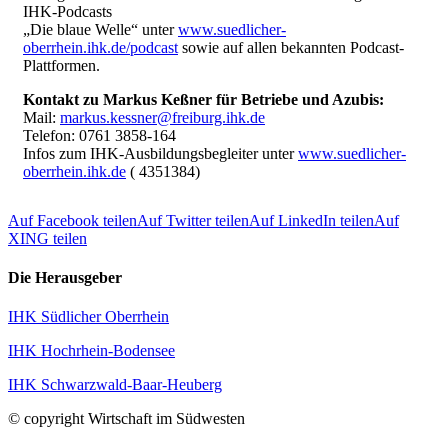
IHK-Podcasts
„Die blaue Welle“ unter
www.suedlicher-
oberrhein.ihk.de/podcast
sowie auf allen bekannten Podcast-
Plattformen.
Kontakt zu Markus Keßner für Betriebe und Azubis:
Mail:
markus.kessner@freiburg.ihk.de
Telefon: 0761 3858-164
Infos zum IHK-Ausbildungsbegleiter unter
www.suedlicher-
oberrhein.ihk.de
( 4351384)
Auf Facebook teilen
Auf Twitter teilen
Auf LinkedIn teilen
Auf
XING teilen
Die Herausgeber
IHK Südlicher Oberrhein
IHK Hochrhein-Bodensee
IHK Schwarzwald-Baar-Heuberg
© copyright Wirtschaft im Südwesten