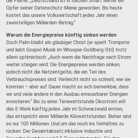
die Palme: „Deutschland ist in Sachen Smart Meter ein
Opfer seiner Datenschutz-Manie geworden. Bis heute
kostet das unsere Volkswirtschaft jedes Jahr einen
zweistelligen Milliarden-Betrag.“
Warum die Energiepreise künftig sinken werden
Doch Palm bleibt als gläubiger Christ (er spielt Trompete
und liebt Gospel-Musik im Whoopie-Goldberg-Stil) trotz
allem optimistisch: „Auch wenn die Nachfrage nach Strom
weiter steigen wird: Die Energiepreise werden sinken,
jedoch nicht die Netzentgelte, die ein Teil des
Verbrauchspreises sind. Vielleicht nicht so schnell, wie sie
könnten – aber auf Dauer macht es sich bemerkbar, dass
wir und viele andere in den Ausbau erneuerbarer Energien
investieren.“ Bis zu einer Terawattstunde Ökostrom will
das E-Werk künftig jedes Jahr im Schwarzwald ernten,
das entspricht einer Milliarde Kilowattstunden. Bisher sind
es nur 100 Millionen. Und um das noch ins Verhältnis zu
rücken: Der Gesamtabsatz inklusive Industrie und