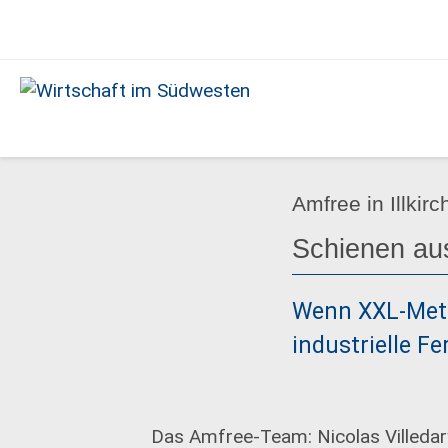
Ausgabe
02/2026
Wirtschaft
im
Südwesten
Amfree in Illkir
Schienen au
Wenn XXL-Metal
industrielle F
Das Amfree-Team: Nicolas Villedary