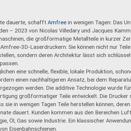
e dauerte, schafft
Amfree
in wenigen Tagen: Das U
taden – 2023 von Nicolas Villedary und Jacques Kamm
aschinen, die großformatige Metallteile in kurzer Zei
Amfree-3D-Laserdruckern: Sie können nicht nur Teil
ellen, sondern deren Architektur lässt sich schlüssel
passen.
ichen eine schnelle, flexible, lokale Produktion, sch
ördern einen nachhaltigeren Ansatz, bei dem Reparat
rgezogen werden. Die additive Technologie wurde für
tigung großformatiger Teile entwickelt. Die Drucker 
ss sie in wenigen Tagen Teile herstellen können, dere
nate dauert. Kunden kommen aus den Bereichen Luft
gie, Öl, Gas sowie Industrie. Ein klassischer Anwendu
 von Eisenbahnschienen.