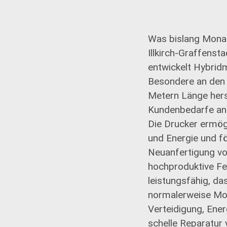
Was bislang Monat
Illkirch-Graffens
entwickelt Hybridm
Besondere an den 
Metern Länge herst
Kundenbedarfe an
Die Drucker ermögl
und Energie und f
Neuanfertigung vo
hochproduktive Fer
leistungsfähig, da
normalerweise Mo
Verteidigung, Ener
schelle Reparatur