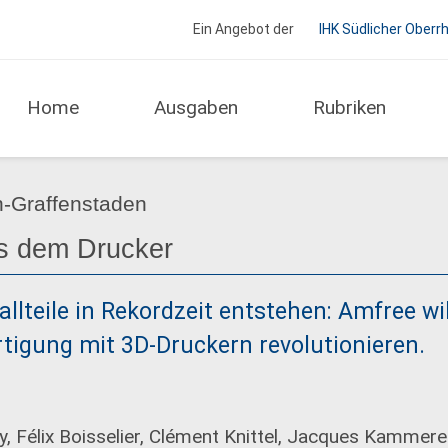
Ein Angebot der
IHK Südlicher Oberr
Home
Ausgaben
Rubriken
Gründer
Start-up Storys
ch-Graffenstaden
s dem Drucker
lteile in Rekordzeit entstehen: Amfree wil
ertigung mit 3D-Druckern revolutionieren.
, Félix Boisselier, Clément Knittel, Jacques Kammerer