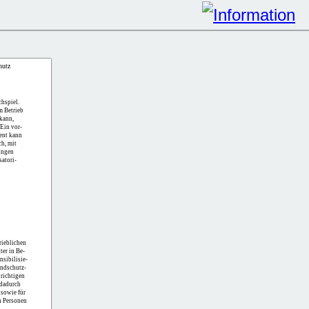
hutz
chspiel.
m Betrieb
kann,
 Ein vor-
ent kann
ch, mit
ungen
atori-
rieblichen
ter in Be-
nsibilisie-
andschutz-
richtigen
 dadurch
 sowie für
n Personen