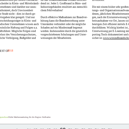
 Brandschutz per Gesetz Chefsache!
für das Schadensausmaß oftmals entschei-
zu erzielen.
scheider in Klein- und Mittelständi-
dend ist. Jeder 5. Großbrand in Büro- und
ernehmen sind darüber nur unzu-
Industriegebäuden resultiert aus menschli-
Die mit einem bisher sehr großen
informiert, doch Unwissenheit
chem Fehlverhalten!
tungs- und Organisationsaufwan
r Strafe nicht - dies ist durch ge-
denen, jährlichen Mitarbeiterunt
 Vorgaben klar geregelt. Und nur
Durch effektive Maßnahmen zur Brandver-
gen, nach der Erstunterweisung b
tscheidungsträger in Klein- und
hütung kann die Brandentstehung unter
beitsaufnahme vor Ort, lassen sic
ndischen Unternehmen wissen auch
Umständen verhindert oder der mögliche
heutigen Zeit effizient mittels E
rsönliche Haftung und Folgen u.a.
Schaden auf ein Mindestmaß begrenzt
durchführen. Wichtig hierbei ist,
äftsführer. Mögliche Folgen sind
werden. Insbesondere durch die gesetzlich
Unterweisung per E-Learning mit
Verlust des Versicherungsschutzes,
vorgeschriebenen Schulungen und Unter-
porting Tools dokumentiert und r
tliche Verfolgung, Bußgelder und
weisungen der Mitarbeitern.
sicher ist.
www.wirsindbrandschut
ONSPREIS-IT
2018
EST OF
LEARNING
mpendium
Prüfer Medienmarketing für die Region Südbaden