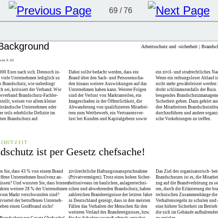
69 / 76
Arbeitsschutz und -sicherheit | Brandsc
 von S. 65
000 Euro nach sich. Dennoch in-
Dabei sollte bedacht werden, dass ein
ein zivil- und strafrechtliches Na
n viele Unternehmen lediglich so
Brand über den Sach- und Personenscha-
Wenn ein reibungsloser Ablauf i
en Brandschutz, wie unbedingt
den hinaus weitere Auswirkungen auf das
nicht mehr gewährleistet werden 
ch sei, kritisiert der Verband. Wie
Unternehmen haben kann. Weitere Folgen
droht schlimmstenfalls der Ruin.
esverband Brandschutz-Fachbe-
sind der Verlust von Marktanteilen, ein
beugendes Brandschutzmanagem
tstellt, weisen vor allem kleine
Imageschaden in der Öffentlichkeit, die
Sicherheit geben. Dazu gehört au
lständische Unternehmen oder
Abwanderung von qualifizierten Mitarbei-
den Mitarbeitern Brandschutzüb
er teils erhebliche Defizite im
tern zum Wettbewerb, ein Vertrauensver-
durchzuführen und andere organis
chen Brandschutz auf.
lust bei Kunden und Kapitalgebern sowie
sche Vorkehrungen zu treffen.
CHUT Z F I T
dschutz ist per Gesetz chefsache!
en Sie, dass 43 % von einem Brand
zivilrechtliche Haftungsinanspruchnahme
Das Ziel des organisatorisch- bet
offene Unternehmen Insolvenz an-
(Privatvermögen). Trotz eines hohen Sicher-
Brandschutzes ist es, die Mitarbei
ssen? Und wussten Sie, dass binnen
heitsniveaus im baulichen, anlagentechni-
zug auf die Brandverhütung zu se
Jahren weitere 28 % der Unternehmen
schen und abwehrenden Brandschutz, haben
ren, durch die Erläuterung der br
 vom Markt verschwunden sind?
zahlreichen Brandereignisse der letzten Jahre
technischen Zusammenhänge die 
iviertel der betroffenen Unterneh-
in Deutschland gezeigt, dass in den meisten
Verhaltensregeln zu schulen und
eben einen Großbrand nicht!
Fällen das Verhalten der Menschen für den
eine höhere Sicherheit im Betrieb
weiteren Verlauf des Brandereignisses, bzw.
die sich im Gebäude aufhaltende