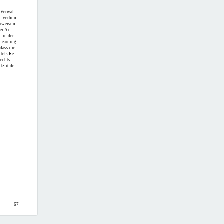
 Verwal-
d verbun-
erweisun-
ei Ar-
h in der
-Learning
 dass die
tels Re-
echts-
zfit.de
67