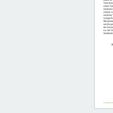
Dabei ist
Viele Ent
schen Unt
reichend 
schützt vo
setzliche
wenige En
Mittelstä
um die pe
als Gesch
u.a. der 
Strafrech
INNOVATI
B
E-
Anzeigenko