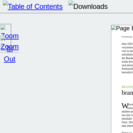
Fortsetzung
über 500.
vestierte
viel in d
erforderli
der Bund
triebe fes
und mitte
Freiberufl
betriebli
BRANDS 
bran
W
usst
betr
melden mü
nur drei 
ebenfalls
Fazit: Dre
men überl