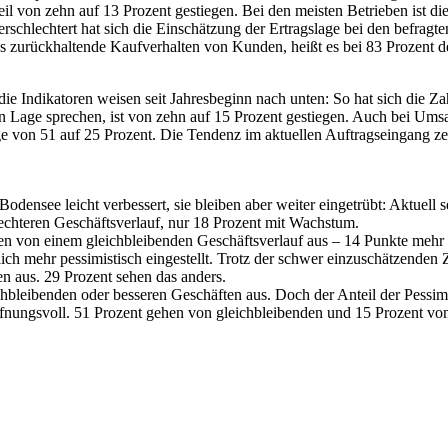
nteil von zehn auf 13 Prozent gestiegen. Bei den meisten Betrieben ist
schlechtert hat sich die Einschätzung der Ertragslage bei den befragt
as zurückhaltende Kaufverhalten von Kunden, heißt es bei 83 Prozent d
die Indikatoren weisen seit Jahresbeginn nach unten: So hat sich die Zah
ten Lage sprechen, ist von zehn auf 15 Prozent gestiegen. Auch bei Umsa
 von 51 auf 25 Prozent. Die Tendenz im aktuellen Auftragseingang zeig
odensee leicht verbessert, sie bleiben aber weiter eingetrübt: Aktue
echteren Geschäftsverlauf, nur 18 Prozent mit Wachstum.
ehen von einem gleichbleibenden Geschäftsverlauf aus – 14 Punkte mehr
ich mehr pessimistisch eingestellt. Trotz der schwer einzuschätzenden
 aus. 29 Prozent sehen das anders.
chbleibenden oder besseren Geschäften aus. Doch der Anteil der Pessimi
fnungsvoll. 51 Prozent gehen von gleichbleibenden und 15 Prozent von 