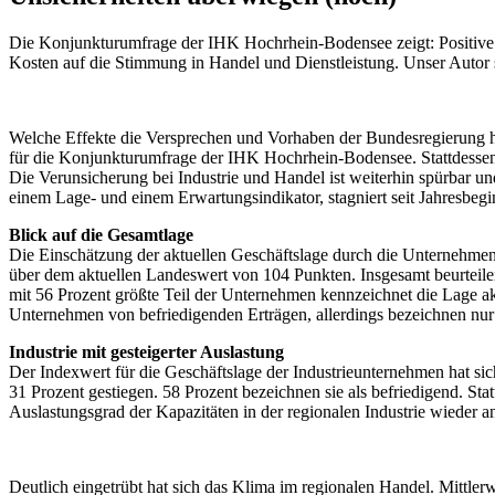
Die Konjunkturumfrage der IHK Hochrhein-Bodensee zeigt: Positive I
Kosten auf die Stimmung in Handel und Dienstleistung. Unser Autor 
Welche Effekte die Versprechen und Vorhaben der Bundesregierung hab
für die Konjunkturumfrage der IHK Hochrhein-Bodensee. Stattdessen 
Die Verunsicherung bei Industrie und Handel ist weiterhin spürbar un
einem Lage- und einem Erwartungsindikator, stagniert seit Jahresbegin
Blick auf die Gesamtlage
Die Einschätzung der aktuellen Geschäftslage durch die Unternehmen
über dem aktuellen Landeswert von 104 Punkten. Insgesamt beurteilen
mit 56 Prozent größte Teil der Unternehmen kennzeichnet die Lage akt
Unternehmen von befriedigenden Erträgen, allerdings bezeichnen nur 1
Industrie mit gesteigerter Auslastung
Der Indexwert für die Geschäftslage der Industrieunternehmen hat sich
31 Prozent gestiegen. 58 Prozent bezeichnen sie als befriedigend. Sta
Auslastungsgrad der Kapazitäten in der regionalen Industrie wieder an
Deutlich eingetrübt hat sich das Klima im regionalen Handel. Mittlerw