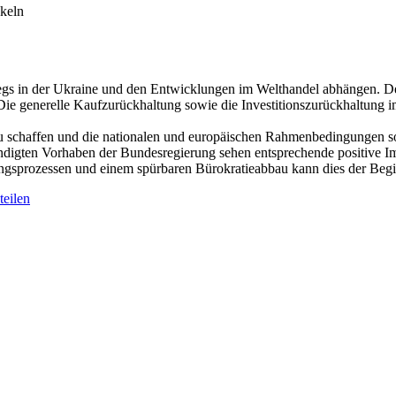
ckeln
egs in der Ukraine und den Entwicklungen im Welthandel abhängen. De
ie generelle Kaufzurückhaltung sowie die Investitionszurückhaltung i
t zu schaffen und die nationalen und europäischen Rahmenbedingungen s
gten Vorhaben der Bundesregierung sehen entsprechende positive Impul
nungsprozessen und einem spürbaren Bürokratieabbau kann dies der Beg
eilen