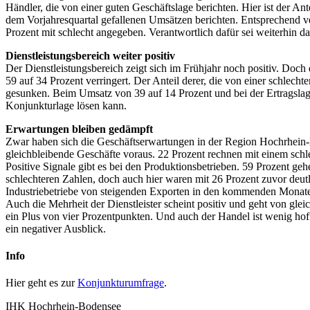
Händler, die von einer guten Geschäftslage berichten. Hier ist der A
dem Vorjahresquartal gefallenen Umsätzen berichten. Entsprechend ver
Prozent mit schlecht angegeben. Verantwortlich dafür sei weiterhin d
Dienstleistungsbereich weiter positiv
Der Dienstleistungsbereich zeigt sich im Frühjahr noch positiv. Doch 
59 auf 34 Prozent verringert. Der Anteil derer, die von einer schlech
gesunken. Beim Umsatz von 39 auf 14 Prozent und bei der Ertragslage
Konjunkturlage lösen kann.
Erwartungen bleiben gedämpft
Zwar haben sich die Geschäftserwartungen in der Region Hochrhein-B
gleichbleibende Geschäfte voraus. 22 Prozent rechnen mit einem schl
Positive Signale gibt es bei den Produktionsbetrieben. 59 Prozent g
schlechteren Zahlen, doch auch hier waren mit 26 Prozent zuvor deutl
Industriebetriebe von steigenden Exporten in den kommenden Monaten
Auch die Mehrheit der Dienstleister scheint positiv und geht von glei
ein Plus von vier Prozentpunkten. Und auch der Handel ist wenig hof
ein negativer Ausblick.
Info
Hier geht es zur
Konjunkturumfrage
.
IHK Hochrhein-Bodensee