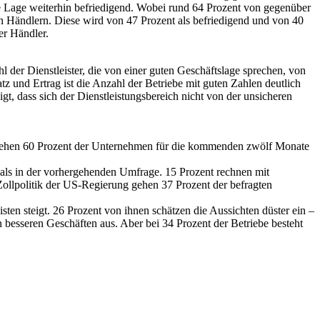
 die Lage weiterhin befriedigend. Wobei rund 64 Prozent von gegenüber
en Händlern. Diese wird von 47 Prozent als befriedigend und von 40
er Händler.
l der Dienstleister, die von einer guten Geschäftslage sprechen, von
tz und Ertrag ist die Anzahl der Betriebe mit guten Zahlen deutlich
t, dass sich der Dienstleistungsbereich nicht von der unsicheren
ll sehen 60 Prozent der Unternehmen für die kommenden zwölf Monate
 als in der vorhergehenden Umfrage. 15 Prozent rechnen mit
 Zollpolitik der US-Regierung gehen 37 Prozent der befragten
sten steigt. 26 Prozent von ihnen schätzen die Aussichten düster ein –
besseren Geschäften aus. Aber bei 34 Prozent der Betriebe besteht