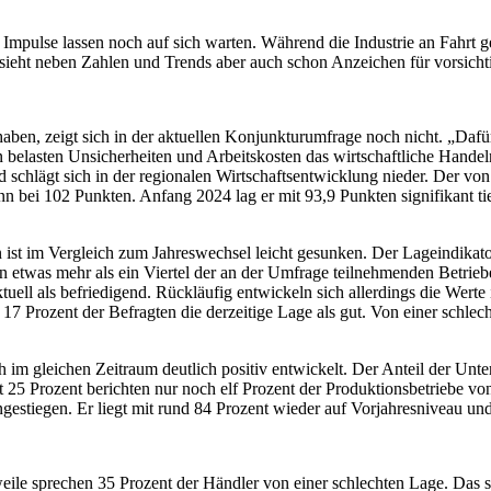
mpulse lassen noch auf sich warten. Während die Industrie an Fahrt 
sieht neben Zahlen und Trends aber auch schon Anzeichen für vorsich
en, zeigt sich in der aktuellen Konjunkturumfrage noch nicht. „Dafür 
belasten Unsicherheiten und Arbeitskosten das wirtschaftliche Handel
d schlägt sich in der regionalen Wirtschaftsentwicklung nieder. Der vo
n bei 102 Punkten. Anfang 2024 lag er mit 93,9 Punkten signifikant tie
 ist im Vergleich zum Jahreswechsel leicht gesunken. Der Lageindikato
 etwas mehr als ein Viertel der an der Umfrage teilnehmenden Betriebe
uell als befriedigend. Rückläufig entwickeln sich allerdings die Werte 
7 Prozent der Befragten die derzeitige Lage als gut. Von einer schlec
 im gleichen Zeitraum deutlich positiv entwickelt. Der Anteil der Unter
tt 25 Prozent berichten nur noch elf Prozent der Produktionsbetriebe vo
gestiegen. Er liegt mit rund 84 Prozent wieder auf Vorjahresniveau und 
eile sprechen 35 Prozent der Händler von einer schlechten Lage. Das si