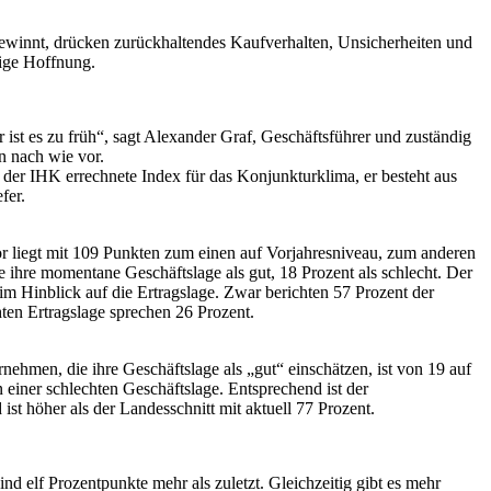
gewinnt, drücken zurückhaltendes Kaufverhalten, Unsicherheiten und
tige Hoffnung.
ist es zu früh“, sagt Alexander Graf, Geschäftsführer und zuständig
n nach wie vor.
n der IHK errechnete Index für das Konjunkturklima, er besteht aus
fer.
r liegt mit 109 Punkten zum einen auf Vorjahresniveau, zum anderen
 ihre momentane Geschäftslage als gut, 18 Prozent als schlecht. Der
im Hinblick auf die Ertragslage. Zwar berichten 57 Prozent der
hten Ertragslage sprechen 26 Prozent.
nehmen, die ihre Geschäftslage als „gut“ einschätzen, ist von 19 auf
n einer schlechten Geschäftslage. Entsprechend ist der
ist höher als der Landesschnitt mit aktuell 77 Prozent.
nd elf Prozentpunkte mehr als zuletzt. Gleichzeitig gibt es mehr