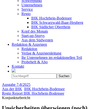
Schwerpunkt
Unternehmen
Service
Regio
IHK Hochrhein-Bodensee
IHK Schwarzwald-Baar-Heuberg
IHK Südlicher Oberrhein
Kopf des Monats
Start-up-Storys
Aus dem Südwesten
Redaktion & Anzeigen
Redaktion
Verlag & Anzeigenleitung
Ihr Unternehmen im redaktionellen Teil
Probeheft & Abo
Kontakt
Ausgabe
7-8/2025
Aus der IHK
IHK Hochrhein-Bodensee
Regio Report IHK Hochrhein-Bodensee
Konjunkturbericht
Unsicherheiten überwiegen (noch)