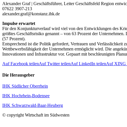
Alexander Graf | Geschäftsführer, Leiter ­Geschäftsfeld Region entwi
07622 3907-213
alexander.graf@konstanz.ihk.de
Impulse erwartet
Für den Konjunkturverlauf wird viel von den Entwicklungen des Kri
größtes Geschäftsrisiko genannt – von 63 Prozent der Unternehmen. D
(57 Prozent).
Entsprechend ist die Politik gefordert, Vertrauen und Verlässlichkei
Wettbewerbsfähigkeit der Unternehmen ermöglicht wird. Die angekündi
Innovationen und Infrastruktur vor. Gepaart mit beschleunigten Pla
Auf Facebook teilen
Auf Twitter teilen
Auf LinkedIn teilen
Auf XING t
Die Herausgeber
IHK Südlicher Oberrhein
IHK Hochrhein-Bodensee
IHK Schwarzwald-Baar-Heuberg
© copyright Wirtschaft im Südwesten