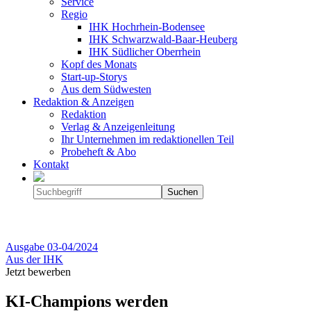
Service
Regio
IHK Hochrhein-Bodensee
IHK Schwarzwald-Baar-Heuberg
IHK Südlicher Oberrhein
Kopf des Monats
Start-up-Storys
Aus dem Südwesten
Redaktion & Anzeigen
Redaktion
Verlag & Anzeigenleitung
Ihr Unternehmen im redaktionellen Teil
Probeheft & Abo
Kontakt
Ausgabe
03-04/2024
Aus der IHK
Jetzt bewerben
KI-Champions werden