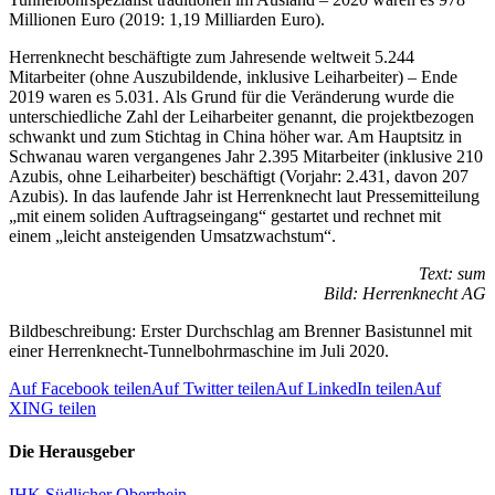
Millionen Euro (2019: 1,19 Milliarden Euro).
Herrenknecht beschäftigte zum Jahresende weltweit 5.244
Mitarbeiter (ohne Auszubildende, inklusive Leiharbeiter) – Ende
2019 waren es 5.031. Als Grund für die Veränderung wurde die
unterschiedliche Zahl der Leiharbeiter genannt, die projektbezogen
schwankt und zum Stichtag in China höher war. Am Hauptsitz in
Schwanau waren vergangenes Jahr 2.395 Mitarbeiter (inklusive 210
Azubis, ohne Leiharbeiter) beschäftigt (Vorjahr: 2.431, davon 207
Azubis). In das laufende Jahr ist Herrenknecht laut Pressemitteilung
„mit einem soliden Auftragseingang“ gestartet und rechnet mit
einem „leicht ansteigenden Umsatzwachstum“.
Text: sum
Bild: Herrenknecht AG
Bildbeschreibung: Erster Durchschlag am Brenner Basistunnel mit
einer Herrenknecht-Tunnelbohrmaschine im Juli 2020.
Auf Facebook teilen
Auf Twitter teilen
Auf LinkedIn teilen
Auf
XING teilen
Die Herausgeber
IHK Südlicher Oberrhein