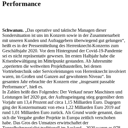
Performance
Schwanau.
„Das operative und taktische Managen dieser
Sondersituation ist uns im Konzern sowie in der Zusammenarbeit
mit unseren Kunden und Aufraggebern überwiegend gut gelungen“,
heißt es in der Pressemitteilung des Herrenknecht-Konzerns zum
Geschäftsjahr 2020. Vor dem Hintergrund der Covid-19-Pandemie
sei es nicht repräsentativ gewesen. Im ersten Halbjahr habe die
Krisenbewältigung im Mittelpunkt gestanden. Ab Jahresmitte
„operierten die weltweiten Projektbaustellen, bei denen
Vortriebstechnik oder Serviceleistungen von Herrenknecht involviert
waren, im Großen und Ganzen auf gewohntem Niveau“. Im
gesamten Jahr erbrachte der Konzern eine „insgesamt passable
Performance“, hieß es.
In Zahlen heißt dies Folgendes: Der Verkauf neuer Maschinen und
Leistungen lief 2020 gut, der Auftragseingang stieg gegenüber dem
Vorjahr um 13,4 Prozent auf circa 1,15 Milliarden Euro. Dagegen
ging der Konzernumsatz von etwa 1,22 Milliarden Euro 2019 auf
rund 1,01 Milliarden Euro zurück. Als Grund wurde genannt, dass
sich die Vergabe großer Projekte in Europa zeitlich verschoben
habe. Das Gros des Umsatzes erwirtschaftet der
Tunnelbohrspezialist traditionell im Ausland – 2020 waren es 978