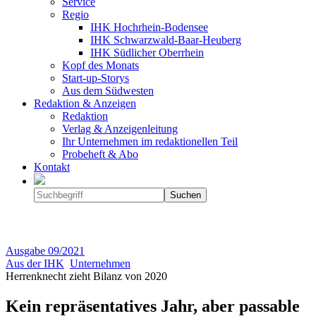
Service
Regio
IHK Hochrhein-Bodensee
IHK Schwarzwald-Baar-Heuberg
IHK Südlicher Oberrhein
Kopf des Monats
Start-up-Storys
Aus dem Südwesten
Redaktion & Anzeigen
Redaktion
Verlag & Anzeigenleitung
Ihr Unternehmen im redaktionellen Teil
Probeheft & Abo
Kontakt
Ausgabe
09/2021
Aus der IHK
Unternehmen
Herrenknecht zieht Bilanz von 2020
Kein repräsentatives Jahr, aber passable