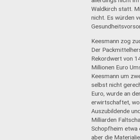
allerdings nicht 
Waldkirch statt. 
nicht. Es würden v
Gesundheitsvorsor
Keesmann zog zude
Der Packmittelher
Rekordwert von 14
Millionen Euro Ums
Keesmann um zwei 
selbst nicht gerec
Euro, wurde an de
erwirtschaftet, w
Auszubildende und
Milliarden Faltsch
Schopfheim etwa e
aber die Materiali