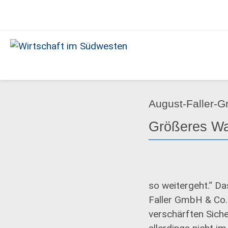
Ausgabe
04/2020
Wirtschaft
im
Südwesten
August-Faller-G
Größeres Wa
so weitergeht.“ D
Faller GmbH & Co.
verschärften Sich