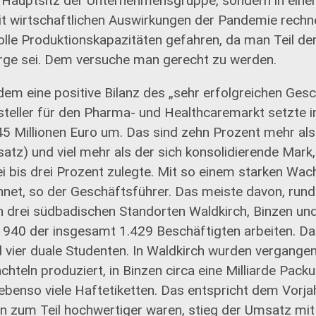
im Hauptsitz der Unternehmensgruppe, sondern in eine
Mit wirtschaftlichen Auswirkungen der Pandemie rec
olle Produktionskapazitäten gefahren, da man Teil der
ge sei. Dem versuche man gerecht zu werden.
m eine positive Bilanz des „sehr erfolgreichen Gesc
steller für den Pharma- und Healthcaremarkt setzte 
5 Millionen Euro um. Das sind zehn Prozent mehr al
atz) und viel mehr als der sich konsolidierende Mark,
bis drei Prozent zulegte. Mit so einem starken Wa
hnet, so der Geschäftsführer. Das meiste davon, rund
n drei südbadischen Standorten Waldkirch, Binzen u
o 940 der insgesamt 1.429 Beschäftigten arbeiten. Da
 vier duale Studenten. In Waldkirch wurden vergange
achteln produziert, in Binzen circa eine Milliarde Pack
benso viele Haftetiketten. Das entspricht dem Vorja
en zum Teil hochwertiger waren, stieg der Umsatz mi