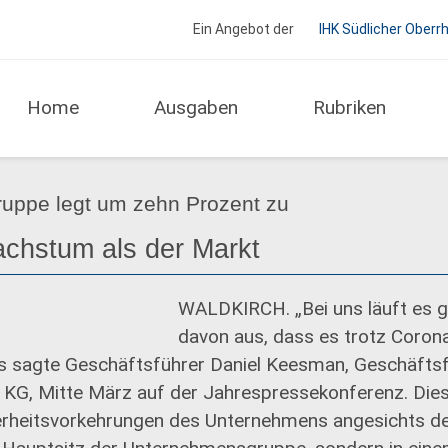
Ein Angebot der
IHK Südlicher Oberr
Home
Ausgaben
Rubriken
Aus der IHK
Unternehmen
ruppe legt um zehn Prozent zu
chstum als der Markt
WALDKIRCH. „Bei uns läuft es g
davon aus, dass es trotz Corona
as sagte Geschäftsführer Daniel Keesman, Geschäfts
 KG, Mitte März auf der Jahrespressekonferenz. Die
erheitsvorkehrungen des Unternehmens angesichts d