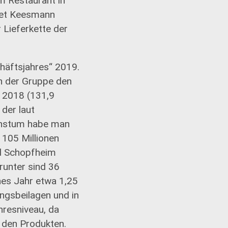
m Restaurant in
hnet Keesmann
 Lieferkette der
häftsjahres“ 2019.
in der Gruppe den
s 2018 (131,9
 der laut
chstum habe man
 105 Millionen
nd Schopfheim
runter sind 36
nes Jahr etwa 1,25
ungsbeilagen und in
hresniveau, da
t den Produkten.