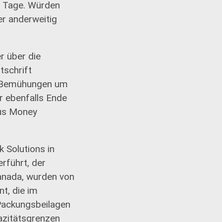
hn Tage. Würden
er anderweitig
r über die
tschrift
e Bemühungen um
r ebenfalls Ende
cus Money
 Solutions in
rführt, der
Kanada, wurden von
t, die im
 Packungsbeilagen
pazitätsgrenzen