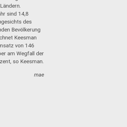
 Ländern.
hr sind 14,8
Angesichts des
nden Bevölkerung
rechnet Keesman
 Umsatz von 146
ber am Wegfall der
ozent, so Keesman.
mae