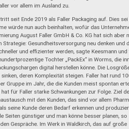
ller vor allem im Ausland zu.
itt seit Ende 2019 als Faller Packaging auf. Dies sei 
e würde nun auch beinhalten, wofür das Unternehme
mierung August Faller GmbH & Co. KG hat sich aber n
n Strategie: Gesundheitsversorgung neu denken und d
chneller und effizienter werden, sagte Keesmann und 
undertprozentige Tochter „PackEx“ in Worms, die inn
ackungschargen digital herstellen könne. Die Losgröß
inken, deren Komplexität steigen. Faller hat rund 1
der Gruppe im Jahr, die die Kunden meist spontan erte
 hat für Faller starke Schwankungen zur Folge. Ziel 
enaustausch mit den Kunden, das sind vor allem Pha
 als seine Kunde deren Bedarf erkennen und produzier
eide Seiten günstiger und man könne besser planen, s
unden Gespräche. Im Werk in Waldkirch, das auf groß