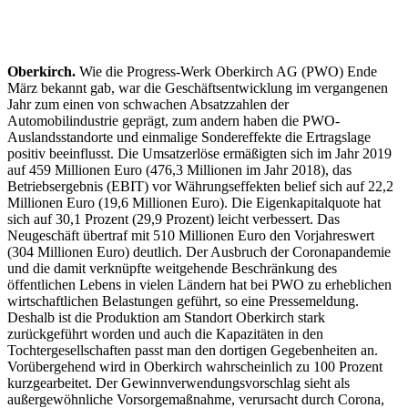
Oberkirch.
Wie die Progress-Werk Oberkirch AG (PWO) Ende
März bekannt gab, war die Geschäftsentwicklung im vergangenen
Jahr zum einen von schwachen Absatzzahlen der
Automobilindustrie geprägt, zum andern haben die PWO-
Auslandsstandorte und einmalige Sondereffekte die Ertragslage
positiv beeinflusst. Die Umsatzerlöse ermäßigten sich im Jahr 2019
auf 459 Millionen Euro (476,3 Millionen im Jahr 2018), das
Betriebsergebnis (EBIT) vor Währungseffekten belief sich auf 22,2
Millionen Euro (19,6 Millionen Euro). Die Eigenkapitalquote hat
sich auf 30,1 Prozent (29,9 Prozent) leicht verbessert. Das
Neugeschäft übertraf mit 510 Millionen Euro den Vorjahreswert
(304 Millionen Euro) deutlich. Der Ausbruch der Coronapandemie
und die damit verknüpfte weitgehende Beschränkung des
öffentlichen Lebens in vielen Ländern hat bei PWO zu erheblichen
wirtschaftlichen Belastungen geführt, so eine Pressemeldung.
Deshalb ist die Produktion am Standort Oberkirch stark
zurückgeführt worden und auch die Kapazitäten in den
Tochtergesellschaften passt man den dortigen Gegebenheiten an.
Vorübergehend wird in Oberkirch wahrscheinlich zu 100 Prozent
kurzgearbeitet. Der Gewinnverwendungsvorschlag sieht als
außergewöhnliche Vorsorgemaßnahme, verursacht durch Corona,