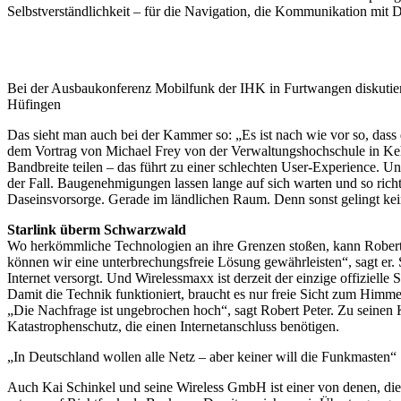
Selbstverständlichkeit – für die Navigation, die Kommunikation mit 
Bei der Ausbaukonferenz Mobilfunk der IHK in Furtwangen diskutie
Hüfingen
Das sieht man auch bei der Kammer so: „Es ist nach wie vor so, dass
dem Vortrag von Michael Frey von der Verwaltungshochschule in Keh
Bandbreite teilen – das führt zu einer schlechten User-Experience.
der Fall. Baugenehmigungen lassen lange auf sich warten und so richt
Daseinsvorsorge. Gerade im ländlichen Raum. Denn sonst gelingt kei
Starlink überm Schwarzwald
Wo herkömmliche Technologien an ihre Grenzen stoßen, kann Robert Pe
können wir eine unterbrechungsfreie Lösung gewährleisten“, sagt er.
Internet versorgt. Und Wirelessmaxx ist derzeit der einzige offizielle
Damit die Technik funktioniert, braucht es nur freie Sicht zum Himm
„Die Nachfrage ist ungebrochen hoch“, sagt Robert Peter. Zu seinen
Katastrophenschutz, die einen Internetanschluss benötigen.
„In Deutschland wollen alle Netz – aber keiner will die Funkmasten“
Auch Kai Schinkel und seine Wireless GmbH ist einer von denen, d