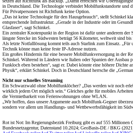
setzen auf Richtfunk als Backup. „Damit erreichen wir Übertragungs
in Deutschland. Die Technologie verbindet Mobilfunkstandorte und d
Für Privatpersonen ist Richtfunk keine Option.
„Das ist keine Technologie für den Hausgebrauch“, stellt Schinkel kl
entsprechende Infrastruktur. „Gerade in der Industrie oder im Gesun
Glasfaser“, sagt Schinkel.
Ein zentraler Knotenpunkt in der Region ist dafür unter anderem de
längste Strecke im Südwesten beträgt 56 Kilometer, weltweit sind bis
Als letzte Notfalllösung kommt teils auch Starlink zum Einsatz. „Für u
Technik könne man keine feste IP-Adresse nutzen.
Ein großes Hindernis für eine bessere Mobilfunkversorgung in der Reg
Schinkel. Während in Ländern wie Italien oder Spanien der Ausbau pra
Funkloch eben bestehen“, sagt er. Dabei könnte eine höhere Dichte a
Physik“, erklärt Schinkel. Doch in Deutschland herrsche die „German 
Nicht nur schnelles Streaming
Ein Schwarzwald ohne Mobilfunklöcher? „Das werden wir noch erleben“
wirklich jedem Ort möglich sein.“ Gleiches gelte für mobiles Arbeite
die Vermietbarkeit von Ferienwohnungen ohne WLAN.
„Wir hoffen, dass unsere Argumente auch Mobilfunk-Gegner überzeuge
sondern vor allem um Handlungs- und Wettbewerbsfähigkeit im Süd
Rot ist Not: Im Regierungsbezirk Freiburg gibt es auf 555 Millione
Bundesnetzagentur, Datenstand 10.2024; GeoBasis-DE / BKG (2021