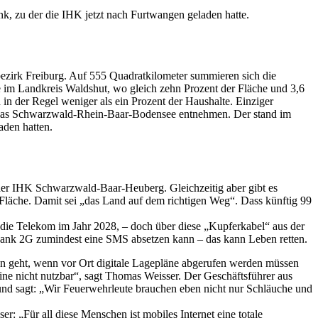
, zu der die IHK jetzt nach Furtwangen geladen hatte.
zirk Freiburg. Auf 555 Quadratkilometer summieren sich die
e im Landkreis Waldshut, wo gleich zehn Prozent der Fläche und 3,6
n der Regel weniger als ein Prozent der Haushalte. Einziger
nkatlas Schwarzwald-Rhein-Baar-Bodensee entnehmen. Der stand im
aden hatten.
i der IHK Schwarzwald-Baar-Heuberg. Gleichzeitig aber gibt es
 Fläche. Damit sei „das Land auf dem richtigen Weg“. Dass künftig 99
die Telekom im Jahr 2028, – doch über diese „Kupferkabel“ aus der
ank 2G zumindest eine SMS absetzen kann – das kann Leben retten.
 geht, wenn vor Ort digitale Lagepläne abgerufen werden müssen
line nicht nutzbar“, sagt Thomas Weisser. Der Geschäftsführer aus
und sagt: „Wir Feuerwehrleute brauchen eben nicht nur Schläuche und
 „Für all diese Menschen ist mobiles Internet eine totale