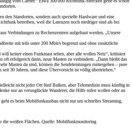
bhängig vom Carrier.“ Etwa 300 000 Richtfunk-Strecken gebe es schon
andorten.
chen den Standorten, sondern auch spezielle Hardware und eine
htfunk betreiben, weil die Latenzen noch niedriger sind als bei
er aus Verbindungen zu Rechenzentren aufgebaut werden. „Unsere
ndbreite mit teils unter 200 Mbit/s begrenzt und ohne zusätzliche
ill keiner einen Funkmast sehen, aber alle wollen Netz“, kritisiert
 oft erfolgreich darin, neue Masten zu verhindern. „Dann bleibt das
mehr Masten da sind, können die Sendeleistungen runtergehen – pure
it 30 Jahren, und diese Übervorsicht ist völlig übertrieben.“
leicht nicht jeder Ort fünf Balken, aber Telemedizin muss künftig in
denke nur an verunglückte Wanderer, die Hilfe rufen wollen oder an
 geht es beim Mobilfunkausbau nicht nur um schnelles Streaming,
ur die weißen Flächen. Quelle: Mobilfunkmonitoring