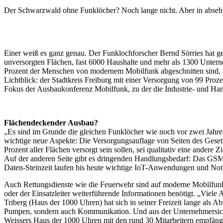
Der Schwarzwald ohne Funklöcher? Noch lange nicht. Aber in absehba
Einer weiß es ganz genau. Der Funklochforscher Bernd Sörries hat 
unversorgten Flächen, fast 6000 Haushalte und mehr als 1300 Untern
Prozent der Menschen von modernem Mobilfunk abgeschnitten sind, and
Lichtblick: der Stadtkreis Freiburg mit einer Versorgung von 99 Pr
Fokus der Ausbaukonferenz Mobilfunk, zu der die Industrie- und Ha
Flächendeckender Ausbau?
„Es sind im Grunde die gleichen Funklöcher wie noch vor zwei Jahren
wichtige neue Aspekte: Die Versorgungsauflage von Seiten des Gesetz
Prozent aller Flächen versorgt sein sollen, sei qualitativ eine andere
Auf der anderen Seite gibt es dringenden Handlungsbedarf: Das GSM-
Daten-Steinzeit laufen bis heute wichtige IoT-Anwendungen und No
Auch Rettungsdienste wie die Feuerwehr sind auf moderne Mobilfun
oder der Einsatzleiter weiterführende Informationen benötigt. „Viele
Triberg (Haus der 1000 Uhren) hat sich in seiner Freizeit lange al
Pumpen, sondern auch Kommunikation. Und aus der Unternehmersicht 
Weissers Haus der 1000 Uhren mit den rund 30 Mitarbeitern empfängt 