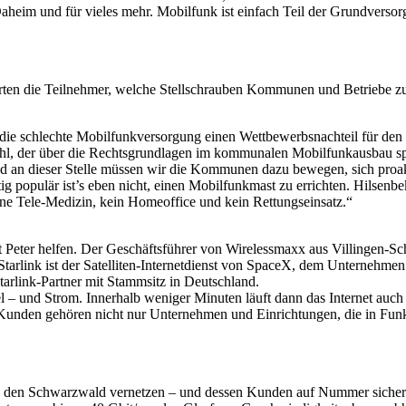
Daheim und für vieles mehr. Mobilfunk ist einfach Teil der Grundverso
rten die Teilnehmer, welche Stellschrauben Kommunen und Betriebe zu
 die schlechte Mobilfunkversorgung einen Wettbewerbsnachteil für den
l, der über die Rechtsgrundlagen im kommunalen Mobilfunkausbau spr
 Und an dieser Stelle müssen wir die Kommunen dazu bewegen, sich pro
ig populär ist’s eben nicht, einen Mobilfunkmast zu errichten. Hilsenbe
ne Tele-Medizin, kein Homeoffice und kein Rettungseinsatz.“
ter helfen. Der Geschäftsführer von Wirelessmaxx aus Villingen-Schwenn
 Starlink ist der Satelliten-Internetdienst von SpaceX, dem Unterneh
 Starlink-Partner mit Stammsitz in Deutschland.
el – und Strom. Innerhalb weniger Minuten läuft dann das Internet auc
 Kunden gehören nicht nur Unternehmen und Einrichtungen, die in Fun
ie den Schwarzwald vernetzen – und dessen Kunden auf Nummer siche