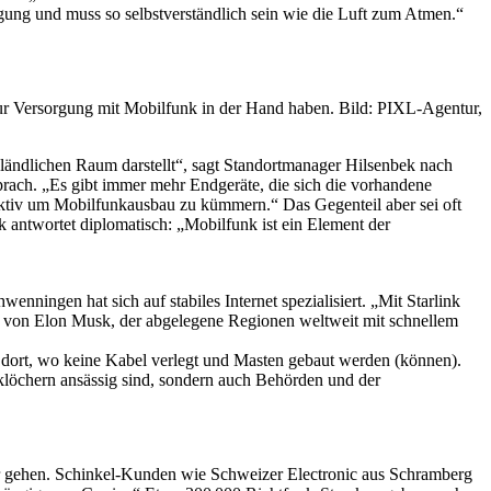
rgung und muss so selbstverständlich sein wie die Luft zum Atmen.“
r Versorgung mit Mobilfunk in der Hand haben. Bild: PIXL-Agentur,
 ländlichen Raum darstellt“, sagt Standortmanager Hilsenbek nach
ach. „Es gibt immer mehr Endgeräte, die sich die vorhandene
aktiv um Mobilfunkausbau zu kümmern.“ Das Gegenteil aber sei oft
k antwortet diplomatisch: „Mobilfunk ist ein Element der
ingen hat sich auf stabiles Internet spezialisiert. „Mit Starlink
men von Elon Musk, der abgelegene Regionen weltweit mit schnellem
h dort, wo keine Kabel verlegt und Masten gebaut werden (können).
klöchern ansässig sind, sondern auch Behörden und der
r gehen. Schinkel-Kunden wie Schweizer Electronic aus Schramberg