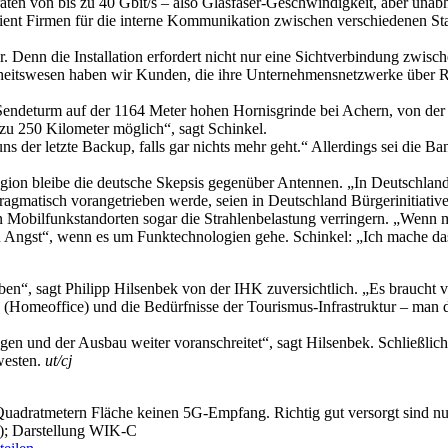
raten von bis zu 40 Gbit/s – also Glasfaser-Geschwindigkeit, aber una
ient Firmen für die interne Kommunikation zwischen verschiedenen St
ar. Denn die Installation erfordert nicht nur eine Sichtverbindung zwis
dheitswesen haben wir Kunden, die ihre Unternehmensnetzwerke über Ric
r Sendeturm auf der 1164 Meter hohen Hornisgrinde bei Achern, von d
 zu 250 Kilometer möglich“, sagt Schinkel.
ns der letzte Backup, falls gar nichts mehr geht.“ Allerdings sei die Ba
ion bleibe die deutsche Skepsis gegenüber Antennen. „In Deutschland w
gmatisch vorangetrieben werde, seien in Deutschland Bürgerinitiativen
n Mobilfunkstandorten sogar die Strahlenbelastung verringern. „Wenn 
Angst“, wenn es um Funktechnologien gehe. Schinkel: „Ich mache das se
, sagt Philipp Hilsenbek von der IHK zuversichtlich. „Es braucht viel
n (Homeoffice) und die Bedürfnisse der Tourismus-Infrastruktur – man 
n und der Ausbau weiter voranschreitet“, sagt Hilsenbek. Schließlich
westen.
ut/cj
n Quadratmetern Fläche keinen 5G-Empfang. Richtig gut versorgt sind n
); Darstellung WIK-C