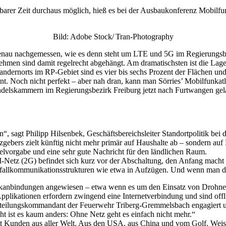
rer Zeit durchaus möglich, hieß es bei der Ausbaukonferenz Mobilfunk
Bild: Adobe Stock/ Tran-Photography
genau nachgemessen, wie es denn steht um LTE und 5G im Regierungsbe
ehmen sind damit regelrecht abgehängt. Am dramatischsten ist die Lag
ernorts im RP-Gebiet sind es vier bis sechs Prozent der Flächen und i
ozent. Noch nicht perfekt – aber nah dran, kann man Sörries’ Mobilfu
ndelskammern im Regierungsbezirk Freiburg jetzt nach Furtwangen gel
“, sagt Philipp Hilsenbek, Geschäftsbereichsleiter Standortpolitik be
gebers zielt künftig nicht mehr primär auf Haushalte ab – sondern auf
 Zielvorgabe und eine sehr gute Nachricht für den ländlichen Raum.
Netz (2G) befindet sich kurz vor der Abschaltung, den Anfang macht 
tfallkommunikationsstrukturen wie etwa in Aufzügen. Und wenn man d
kanbindungen angewiesen – etwa wenn es um den Einsatz von Drohnen
 Applikationen erfordern zwingend eine Internetverbindung und sind off
s Abteilungskommandant der Feuerwehr Triberg-Gremmelsbach engagiert 
ist es kaum anders: Ohne Netz geht es einfach nicht mehr.“
Kunden aus aller Welt. Aus den USA, aus China und vom Golf. Weisser: