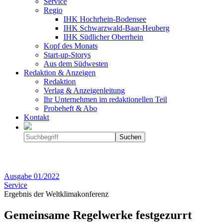
Service
Regio
IHK Hochrhein-Bodensee
IHK Schwarzwald-Baar-Heuberg
IHK Südlicher Oberrhein
Kopf des Monats
Start-up-Storys
Aus dem Südwesten
Redaktion & Anzeigen
Redaktion
Verlag & Anzeigenleitung
Ihr Unternehmen im redaktionellen Teil
Probeheft & Abo
Kontakt
Ausgabe
01/2022
Service
Ergebnis der Weltklimakonferenz
Gemeinsame Regelwerke festgezurrt