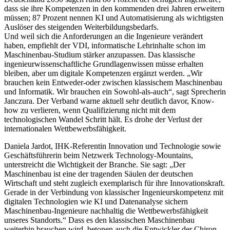
dass sie ihre Kompetenzen in den kommenden drei Jahren erweitern
müssen; 87 Prozent nennen KI und Automatisierung als wichtigsten
Auslöser des steigenden Weiterbildungsbedarfs.
Und weil sich die Anforderungen an die Ingenieure verändert
haben, empfiehlt der VDI, informatische Lehrinhalte schon im
Maschinenbau-Studium stärker anzupassen. Das klassische
ingenieurwissenschaftliche Grundlagenwissen müsse erhalten
bleiben, aber um digitale Kompetenzen ergänzt werden. „Wir
brauchen kein Entweder-oder zwischen klassischem Maschinenbau
und Informatik. Wir brauchen ein Sowohl-als-auch“, sagt Sprecherin
Janczura. Der Verband warne aktuell sehr deutlich davor, Know-
how zu verlieren, wenn Qualifizierung nicht mit dem
technologischen Wandel Schritt hält. Es drohe der Verlust der
internationalen Wettbewerbsfähigkeit.
Daniela Jardot, IHK-Referentin Innovation und Technologie sowie
Geschäftsführerin beim Netzwerk Technology-Mountains,
unterstreicht die Wichtigkeit der Branche. Sie sagt: „Der
Maschinenbau ist eine der tragenden Säulen der deutschen
Wirtschaft und steht zugleich exemplarisch für ihre Innovationskraft.
Gerade in der Verbindung von klassischer Ingenieurskompetenz mit
digitalen Technologien wie KI und Datenanalyse sichern
Maschinenbau-Ingenieure nachhaltig die Wettbewerbsfähigkeit
unseres Standorts.“ Dass es den klassischen Maschinenbau
weiterhin brauchen wird, betonen auch die Entwickler der Chiron-