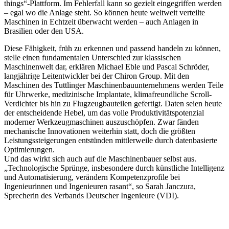
things“-Plattform. Im Fehlerfall kann so gezielt eingegriffen werden
– egal wo die Anlage steht. So können heute weltweit verteilte
Maschinen in Echtzeit überwacht werden – auch Anlagen in
Brasilien oder den USA.
Diese Fähigkeit, früh zu erkennen und passend handeln zu können,
stelle einen fundamentalen Unterschied zur klassischen
Maschinenwelt dar, erklären Michael Eble und Pascal Schröder,
langjährige Leitentwickler bei der Chiron Group. Mit den
Maschinen des Tuttlinger Maschinenbauunternehmens werden Teile
für Uhrwerke, medizinische Implantate, klimafreundliche Scroll-
Verdichter bis hin zu Flugzeugbauteilen gefertigt. Daten seien heute
der entscheidende Hebel, um das volle Produktivitätspotenzial
moderner Werkzeugmaschinen auszuschöpfen. Zwar fänden
mechanische Innovationen weiterhin statt, doch die größten
Leistungssteigerungen entstünden mittlerweile durch datenbasierte
Optimierungen.
Und das wirkt sich auch auf die Maschinenbauer selbst aus.
„Technologische Sprünge, insbesondere durch künstliche Intelligenz
und Automatisierung, verändern Kompetenzprofile bei
Ingenieurinnen und Ingenieuren rasant“, so Sarah Janczura,
Sprecherin des Verbands Deutscher Ingenieure (VDI).