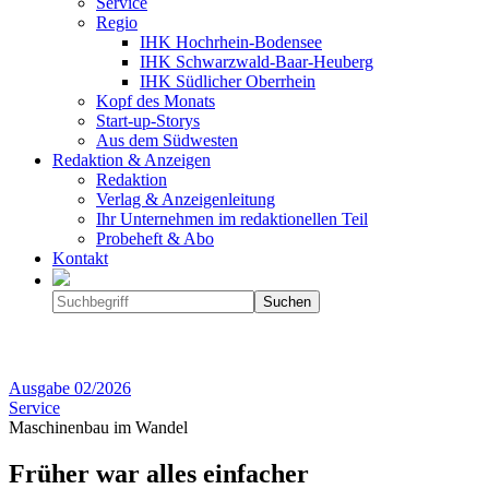
Service
Regio
IHK Hochrhein-Bodensee
IHK Schwarzwald-Baar-Heuberg
IHK Südlicher Oberrhein
Kopf des Monats
Start-up-Storys
Aus dem Südwesten
Redaktion & Anzeigen
Redaktion
Verlag & Anzeigenleitung
Ihr Unternehmen im redaktionellen Teil
Probeheft & Abo
Kontakt
Ausgabe
02/2026
Service
Maschinenbau im Wandel
Früher war alles einfacher