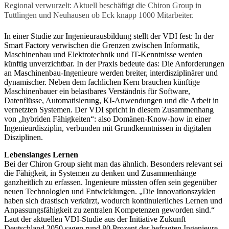
Regional verwurzelt: Aktuell beschäftigt die Chiron Group in
Tuttlingen und Neuhausen ob Eck knapp 1000 Mitarbeiter.
In einer Studie zur Ingenieurausbildung stellt der VDI fest: In der
Smart Factory verwischen die Grenzen zwischen Informatik,
Maschinenbau und Elektrotechnik und IT-Kenntnisse werden
künftig unverzichtbar. In der Praxis bedeute das: Die Anforderungen
an Maschinenbau-Ingenieure werden breiter, interdisziplinärer und
dynamischer. Neben dem fachlichen Kern brauchen künftige
Maschinenbauer ein belastbares Verständnis für Software,
Datenflüsse, Automatisierung, KI-Anwendungen und die Arbeit in
vernetzten Systemen. Der VDI spricht in diesem Zusammenhang
von „hybriden Fähigkeiten“: also Domänen-Know-how in einer
Ingenieurdisziplin, verbunden mit Grundkenntnissen in digitalen
Disziplinen.
Lebenslanges Lernen
Bei der Chiron Group sieht man das ähnlich. Besonders relevant sei
die Fähigkeit, in Systemen zu denken und Zusammenhänge
ganzheitlich zu erfassen. Ingenieure müssten offen sein gegenüber
neuen Technologien und Entwicklungen. „Die Innovationszyklen
haben sich drastisch verkürzt, wodurch kontinuierliches Lernen und
Anpassungsfähigkeit zu zentralen Kompetenzen geworden sind.“
Laut der aktuellen VDI-Studie aus der Initiative Zukunft
Deutschland 2050 sagen rund 80 Prozent der befragten Ingenieure,