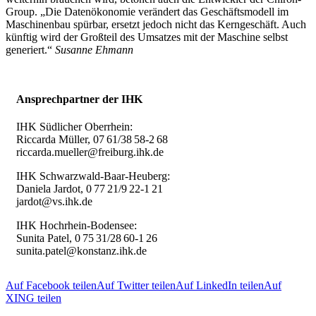
Group. „Die Datenökonomie verändert das Geschäftsmodell im
Maschinenbau spürbar, ersetzt jedoch nicht das Kerngeschäft. Auch
künftig wird der Großteil des Umsatzes mit der Maschine selbst
generiert.“
Susanne Ehmann
Ansprechpartner der IHK
IHK Südlicher Oberrhein:
Riccarda Müller, 07 61/38 58-2 68
riccarda.mueller@freiburg.ihk.de
IHK Schwarzwald-Baar-Heuberg:
Daniela Jardot, 0 77 21/9 22-1 21
jardot@vs.ihk.de
IHK Hochrhein-Bodensee:
Sunita Patel, 0 75 31/28 60-1 26
sunita.patel@konstanz.ihk.de
Auf Facebook teilen
Auf Twitter teilen
Auf LinkedIn teilen
Auf
XING teilen