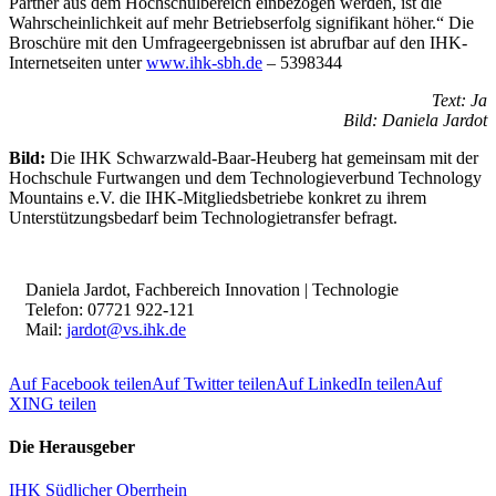
Partner aus dem Hochschulbereich einbezogen werden, ist die
Wahrscheinlichkeit auf mehr Betriebserfolg signifikant höher.“ Die
Broschüre mit den Umfrageergebnissen ist abrufbar auf den IHK-
Internetseiten unter
www.ihk-sbh.de
– 5398344
Text: Ja
Bild: Daniela Jardot
Bild:
Die IHK Schwarzwald-Baar-Heuberg hat gemeinsam mit der
Hochschule Furtwangen und dem Technologieverbund Technology
Mountains e.V. die IHK-Mitgliedsbetriebe konkret zu ihrem
Unterstützungsbedarf beim Technologietransfer befragt.
Daniela Jardot, Fachbereich Innovation | Technologie
Telefon: 07721 922-121
Mail:
jardot@vs.ihk.de
Auf Facebook teilen
Auf Twitter teilen
Auf LinkedIn teilen
Auf
XING teilen
Die Herausgeber
IHK Südlicher Oberrhein