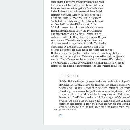
reits in den Fünfzigerjahren zusammen mit Stahl-
herstellern auf dem Sektor hochfester Stähle zu
forschen sowie ermüdungsfreie Bandstähle mit
hoher Lebensdauer weiterzuentwickeln. Stahl-
lieferant von Kern-Liebers für diese Federn ist
heute die Firma CD Waelzholz in Plettenberg.
Sie liefert Bandstahl auf großen Coils (Rollen)
an. Der Stahl hat eine Dicke von 0,19 bis
0,24 Millimeter. Kern-Liebers schneidet daraus
Bänder in einer Breite von 7 bis 10 Millimeter
und einer Länge von 2,5 bis 4,5 Meter. In den
Arbeitsschritten Rollen, Stanzen, Glühen, Biegen
sowie in der Wärmebehandlung und dem Tau-
chen entsteht die sogenannte MaxiMo-Triebfeder
(
maxi
males Dreh
mo
ment). Das Besondere an einer
solcher Triebfeder ist, dass durch die Kombination von
Rollen und nachfolgendem Rückwickeln die Leistungsdichte
erhöht und die verfügbaren Materialeigenschaften optimal genutzt
werden. Diese Federn werden entweder in Montagehilfen oder in
bereitgestellte Gehäuse gewickelt und dann an den Kunden ausge-
liefert. Sie sind dann einsatzbereit in das Sicherheitsgurtsystem.
Die Kunden
Solche Sicherheitsgurtsysteme werden von weltweit fünf große
mehreren Dutzend kleinerer Produzenten, die Nischenmärkte wi
wagen oder Rollstuhlsicherungen besetzen, gefertigt. Die Syst
Kunden gehen dann an die großen Autohersteller, darunter VW
BMW und Audi. Kern-Liebers hat bislang über fünf Milliarden 
hergestellt. Die Federn werden an 19 über die ganze Welt vertei
(von insgesamt 52 des Schramberger Unternehmens) produziert
befinden sich immer in der Nähe der Abnehmer, die ihre Ferti
ebenfalls nahe bei den Produktionen der Automobilhersteller h
Text: upl, Bild: Kern-Liebers
72