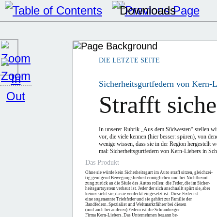
DIE LETZTE SEITE
Sicherheitsgurtfedern von Kern-L
Strafft siche
In unserer Rubrik „Aus dem Südwesten“ stellen wi
vor, die viele kennen (hier besser: spüren), von den
wenige wissen, dass sie in der Region hergestellt w
mal: Sicherheitsgurtfedern von Kern-Liebers in Sc
Das Produkt
Ohne sie würde kein Sicherheitsgurt im Auto straff sitzen, gleichzei-
tig genügend Bewegungsfreiheit ermöglichen und bei Nichtbenut-
zung zurück an die Säule des Autos rollen: die Feder, die im Sicher-
heitsgurtsystem verbaut ist. Jeder der sich anschnallt spürt sie, aber
keiner sieht sie, da sie verdeckt eingesetzt ist. Diese Feder ist
eine sogenannte Triebfeder und sie gehört zur Familie der
Bandfedern. Spezialist und Weltmarktführer bei diesen
(und auch bei anderen) Federn ist die Schramberger
Firma Kern-Liebers. Das Unternehmen begann be-