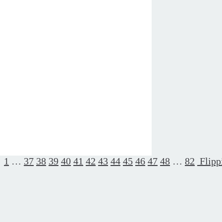
1
…
37
38
39
40
41
42
43
44
45
46
47
48
…
82
Flipp