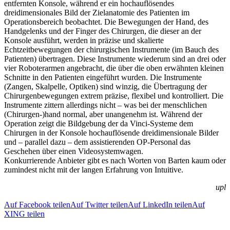
entfernten Konsole, während er ein hochauflösendes
dreidimensionales Bild der Zielanatomie des Patienten im
Operationsbereich beobachtet. Die Bewegungen der Hand, des
Handgelenks und der Finger des Chirurgen, die dieser an der
Konsole ausführt, werden in präzise und skalierte
Echtzeitbewegungen der chirurgischen Instrumente (im Bauch des
Patienten) übertragen. Diese Instrumente wiederum sind an drei oder
vier Roboterarmen angebracht, die über die oben erwähnten kleinen
Schnitte in den Patienten eingeführt wurden. Die Instrumente
(Zangen, Skalpelle, Optiken) sind winzig, die Übertragung der
Chirurgenbewegungen extrem präzise, flexibel und kontrolliert. Die
Instrumente zittern allerdings nicht – was bei der menschlichen
(Chirurgen-)hand normal, aber unangenehm ist. Während der
Operation zeigt die Bildgebung der da Vinci-Systeme dem
Chirurgen in der Konsole hochauflösende dreidimensionale Bilder
und – parallel dazu – dem assistierenden OP-Personal das
Geschehen über einen Videosystemwagen.
Konkurrierende Anbieter gibt es nach Worten von Barten kaum oder
zumindest nicht mit der langen Erfahrung von Intuitive.
upl
Auf Facebook teilen
Auf Twitter teilen
Auf LinkedIn teilen
Auf
XING teilen