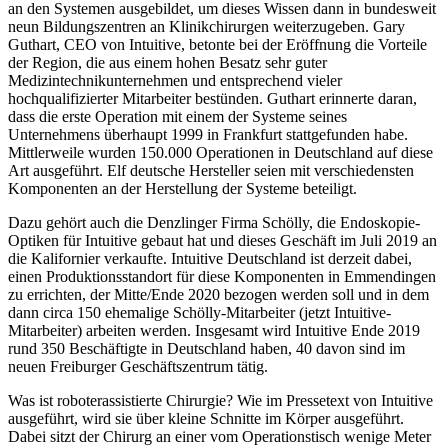
an den Systemen ausgebildet, um dieses Wissen dann in bundesweit
neun Bildungszentren an Klinikchirurgen weiterzugeben. Gary
Guthart, CEO von Intuitive, betonte bei der Eröffnung die Vorteile
der Region, die aus einem hohen Besatz sehr guter
Medizintechnikunternehmen und entsprechend vieler
hochqualifizierter Mitarbeiter bestünden. Guthart erinnerte daran,
dass die erste Operation mit einem der Systeme seines
Unternehmens überhaupt 1999 in Frankfurt stattgefunden habe.
Mittlerweile wurden 150.000 Operationen in Deutschland auf diese
Art ausgeführt. Elf deutsche Hersteller seien mit verschiedensten
Komponenten an der Herstellung der Systeme beteiligt.
Dazu gehört auch die Denzlinger Firma Schölly, die Endoskopie-
Optiken für Intuitive gebaut hat und dieses Geschäft im Juli 2019 an
die Kalifornier verkaufte. Intuitive Deutschland ist derzeit dabei,
einen Produktionsstandort für diese Komponenten in Emmendingen
zu errichten, der Mitte/Ende 2020 bezogen werden soll und in dem
dann circa 150 ehemalige Schölly-Mitarbeiter (jetzt Intuitive-
Mitarbeiter) arbeiten werden. Insgesamt wird Intuitive Ende 2019
rund 350 Beschäftigte in Deutschland haben, 40 davon sind im
neuen Freiburger Geschäftszentrum tätig.
Was ist roboterassistierte Chirurgie? Wie im Pressetext von Intuitive
ausgeführt, wird sie über kleine Schnitte im Körper ausgeführt.
Dabei sitzt der Chirurg an einer vom Operationstisch wenige Meter