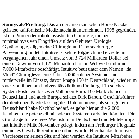
Sunnyvale/Freiburg.
Das an der amerikanischen Börse Nasdaq
gelistete kalifornische Medizintechnikunternehmen, 1995 gegründet,
ist ein Pionier der roboterassistierten Chirurgie, die bei
minimalinvasiven Eingriffen auf den Gebieten Urologie,
Gynäkologie, allgemeine Chirurgie und Thoraxchirurgie
Anwendung findet. Intuitive ist sehr erfolgreich und erzielte im
vergangenen Jahr einen Umsatz von 3,724 Milliarden Dollar bei
einem Gewinn von 1,125 Milliarden Dollar. Weltweit sind rund
7.000 Mitarbeiter beschäftigt. Intuitive baut unter dem Namen „da
Vinci“ Chirurgiesysteme. Über 5.000 solcher Systeme sind
mittlerweile im Einsatz, davon knapp 150 in Deutschland, wiederum
zwei von ihnen am Universitätsklinikum Freiburg. Ein solches
System kostet ein bis zwei Millionen Euro. Die Marktchancen in
Deutschland und auch Europa schätzt Dirk Barten, Geschäftsführer
der deutschen Niederlassung des Unternehmens, als sehr gut ein.
Deutschland habe Nachholbedarf, es gebe hier an die 2.000
Kliniken, die potenziell mit solchen Systemen arbeiten könnten. Die
Grundlage für weiteres Wachstum in Deutschland und Mitteleuropa
hat Intuitive Mitte November gelegt, indem am Freiburger Flugplatz
ein neues Geschäftszentrum eröffnet wurde. Hier hat das Intuitive-
Vertriebsteam seinen Sitz und hier werden die Intuitive-Mitarbeiter