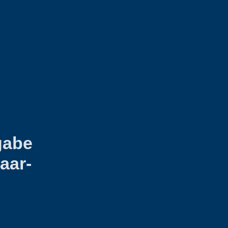
gabe
aar-