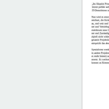
„Im Akquise Proz
leister perfekt au
IT-Dienstleister 
Nun wird es ernst,
zeichnet, die Kick
an, und weit und b
ner und Vertriebs
stattdessen neue 
ner und Zuständig
zipiell nicht schl
gesamte Projektda
entspricht das abe
Spezialisten werd
in andere Projekt
es mehr brennt) u
ersetzt. Es wechs
kommt zu Kommu