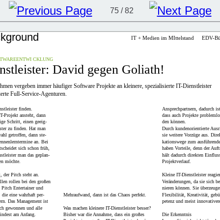
75 / 82
IT + Medien im MIttelstand
|
EDV-Bür
OFTWAREENTWI CKLUNG
nstleister: David gegen Goliath!
men vergeben immer häufiger Software Projekte an kleinere, spezialisierte IT-Dienstleister
lierte Full-Service-Agenturen.
stleister finden.
Ansprechpartnern, dadurch ist
T-Projekt ansteht, dann
dass auch Projekte problemlos
tige Schritt, einen geeig-
den können.
ister zu finden. Hat man
Durch kundenorientierte Ausr
ahl getroffen, dann ste-
sie weitere Vorzüge aus. Di
ennenlerntermine an. Bei
kationswege zum ausführende
tscheidet sich schon früh,
haben Vorteile, denn der Auft
tleister man das geplan-
hält dadurch direkten Einflus
en möchte.
Projektverlauf.
 der Pitch steht an.
Kleine IT-Dienstleister reagie
llen rollen bei den großen
Veränderungen, da sie sich be
Pitch Entertainer und
nieren können. Sie überzeuge
, die eine wahrhaft per-
Mehraufwand, dann ist das Chaos perfekt.
Flexibilität, Kreativität, ge
fern. Das Management ist
petenz und meist innovativer
itch gewonnen und alle
Was machen kleinere IT-Dienstleister besser?
indest am Anfang.
Bisher war die Annahme, dass ein großes
Die Erkenntnis