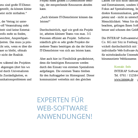
Projekt einen großen IT-Dienstleister benö-
Lassen Sie sich nicht täusch
ess sind große IT-Dienst-
tigt, der entsprechende Ressourcen abrufen
und Entertainment, sondern l
fgestellt, da können kleine
kann.
Fokus auf Spezialisierung, In
meist nicht mithalten.“
direkte Kommunikation, geb
„Auch kleinere IT-Dienstleister können das
petenz und - nicht zu untersc
 der Vertrag ist unter-
leisten!“
Menschlichkeit. Wenn Sie di
-off Veranstaltung steht
beachten, gelingen Ihnen Sof
reit sind keine Entertai-
Durchschnittlich, egal wie groß ein Projekt
besser und schonen den Geldb
profis mehr zu finden,
ist, arbeiten kleinere Teams von max. 3-5
Gesichter, Ansprechpart-
Personen effizient am Projekt. Selbstver-
Die INTERAP Softwareent
keiten. Das muss ja prin-
ständlich gibt es sehr große Projekte die
Co. KG mit Sitz in Freiburg
echt sein, wenn es über die
mehrere Teams benötigen als das der kleine
wickelt durchschnittlich mit 
uer so bleibt, oftmals
IT-Dienstleister von sich aus leisten kann.
individuelle Web-Software-
r nicht der Realität.
für mittelständische Untern
Aber auch hier ist Flexibilität gewährleistet,
börsennotierte Weltkonzerne.
en während des Projektes
denn die benötigten Ressourcen werden
Kontakt /Info
e abgezogen (dort hin wo
durch den Einsatz von externen Spezialisten
nd durch Universalisten
aufgefangen. Die externen Teams bleiben
INTERAP Software
eln Zuständigkeiten, es
für den Auftraggeber im Hintergrund. Dieser
Tel. 0761 / 15258-
nikationsproblemen und
kommuniziert weiterhin mit den gleichen
www.interap.de
·
EXPERTEN FÜR
WEB-SOFTWARE
INTERAP
ANWENDUNGEN!
www.interap.de