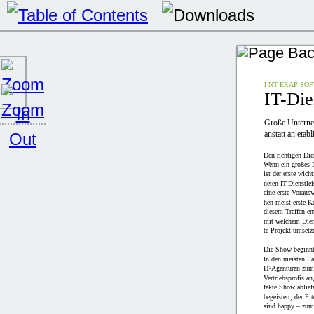
I NT ERAP S
IT-Die
Große Unterneh
anstatt an etab
Den richtigen Dien
Wenn ein großes I
ist der erste wich
neten IT-Dienstle
eine erste Vorausw
hen meist erste K
diesem Treffen en
mit welchem Diens
te Projekt umsetz
Die Show beginnt,
In den meisten Fä
IT-Agenturen zum 
Vertriebsprofis an
fekte Show ablie
begeistert, der P
sind happy – zum