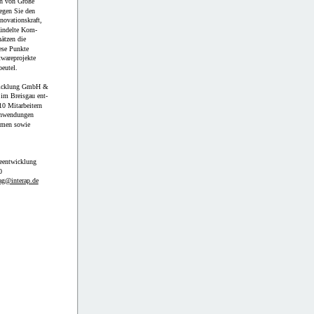
en von Größe
egen Sie den
novationskraft,
ündelte Kom-
hätzen die
ese Punkte
twareprojekte
eutel.
wicklung GmbH &
 im Breisgau ent-
10 Mitarbeitern
Anwendungen
ehmen sowie
entwicklung
0
ag@interap.de