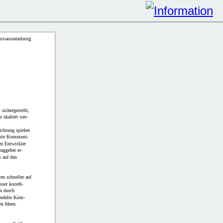
oausstattung
 sichergestellt,
 skaliert wer-
ichtung spielen
rekte Kommuni-
n Entwickler
raggeber er-
s auf den
ren schneller auf
sser koordi-
n durch
bündelte Kom-
en Ideen.